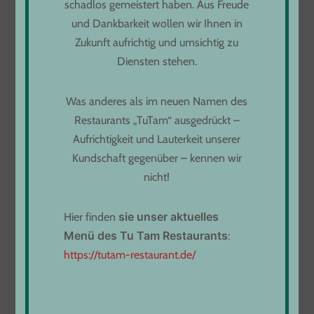
schadlos gemeistert haben. Aus Freude
Montag bis Donnerstag
und Dankbarkeit wollen wir Ihnen in
von 11:00 bis 22:00
Zukunft aufrichtig und umsichtig zu
Freitag von 11:30 bis 23:00
Diensten stehen.
Samstag - Sonntag 11:30 bis 22:30
Infos unter:
Was anderes als im neuen Namen des
Tel. 07161 61 97 234
Restaurants „TuTam“ ausgedrückt –
oder
Aufrichtigkeit und Lauterkeit unserer
Tel. 07161 61 96 628
Kundschaft gegenüber – kennen wir
nicht!
DAS ANAMI RESTAURANT
s
i
e
unser aktuelles
Hier finden
Menü
d
es Tu Tam Restaurants
✻
:
https://tutam-restaurant.de/
Wir eröffneten das Anami um unseren einzigartigen Stil der
asiatischen europäischen Kochkunst zum Ausdruck zu
bringen. Anami verkörpert den Geist der in Deutschland