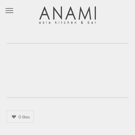
LOGO-ROSA-DARK-2X
0
likes