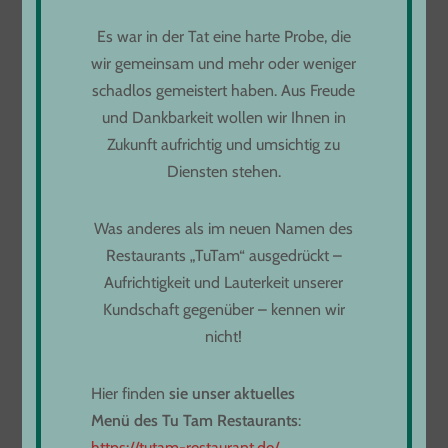
Freihofstraße 9
Es war in der Tat eine harte Probe, die
73033 Göppingen
wir gemeinsam und mehr oder weniger
schadlos gemeistert haben. Aus Freude
und Dankbarkeit wollen wir Ihnen in
ÖFFNUNGSZEITEN
Zukunft aufrichtig und umsichtig zu
Diensten stehen.
Montag bis Donnerstag
von 11:00 bis 22:00
Was anderes als im neuen Namen des
Freitag von 11:30 bis 23:00
Restaurants „TuTam“ ausgedrückt –
Samstag - Sonntag 11:30 bis 22:30
Aufrichtigkeit und Lauterkeit unserer
Infos unter:
Kundschaft gegenüber – kennen wir
Tel. 07161 61 97 234
nicht!
oder
Tel. 07161 61 96 628
Hier finden
s
i
e
unser aktuelles
Menü
d
es Tu Tam Restaurants
:
https://tutam-restaurant.de/