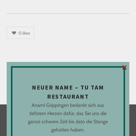
0
likes
×
Es gibt
1
Kommentar
ADD YOURS
Du musst
angemeldet
sein, um einen Kommentar
NEUER NAME – TU TAM
abzugeben.
RESTAURANT
Anami Göppingen bedankt sich aus
tiefstem Herzen dafür, das Sie uns die
ganze schwere Zeit bis dato die Stange
LOCATION
gehalten haben.