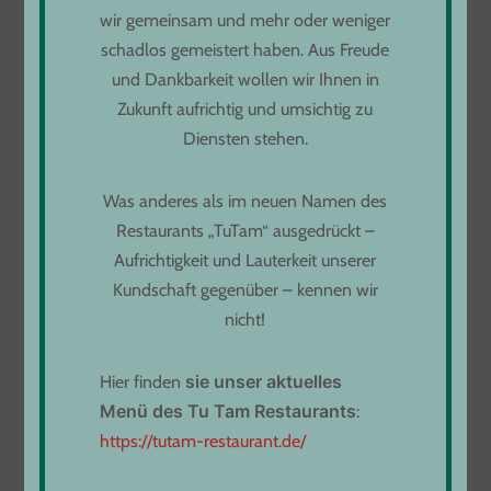
wir gemeinsam und mehr oder weniger
ÖFFNUNGSZEITEN
schadlos gemeistert haben. Aus Freude
und Dankbarkeit wollen wir Ihnen in
Montag bis Donnerstag
Zukunft aufrichtig und umsichtig zu
von 11:00 bis 22:00
Diensten stehen.
Freitag von 11:30 bis 23:00
Samstag - Sonntag 11:30 bis 22:30
Was anderes als im neuen Namen des
Infos unter:
Restaurants „TuTam“ ausgedrückt –
Tel. 07161 61 97 234
Aufrichtigkeit und Lauterkeit unserer
oder
Kundschaft gegenüber – kennen wir
Tel. 07161 61 96 628
nicht!
s
i
e
unser aktuelles
Hier finden
DAS ANAMI RESTAURANT
Menü
d
es Tu Tam Restaurants
:
https://tutam-restaurant.de/
✻