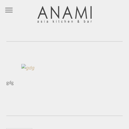
IMG_2933
gdg