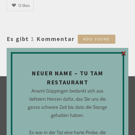
0
likes
Es gibt
1
Kommentar
ADD YOURS
×
Du musst
angemeldet
sein, um einen Kommentar
abzugeben.
NEUER NAME – TU TAM
RESTAURANT
Anami Göppingen bedankt sich aus
LOCATION
tiefstem Herzen dafür, das Sie uns die
ganze schwere Zeit bis dato die Stange
Freihofstraße 9
gehalten haben.
73033 Göppingen
Es war in der Tat eine harte Probe, die