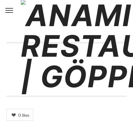
IMG_2723
0
likes