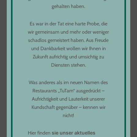
gehalten haben.
LOCATION
Es war in der Tat eine harte Probe, die
wir gemeinsam und mehr oder weniger
Freihofstraße 9
schadlos gemeistert haben. Aus Freude
73033 Göppingen
und Dankbarkeit wollen wir Ihnen in
Zukunft aufrichtig und umsichtig zu
ÖFFNUNGSZEITEN
Diensten stehen.
Montag bis Donnerstag
Was anderes als im neuen Namen des
von 11:00 bis 22:00
Restaurants „TuTam“ ausgedrückt –
Freitag von 11:30 bis 23:00
Aufrichtigkeit und Lauterkeit unserer
Samstag - Sonntag 11:30 bis 22:30
Kundschaft gegenüber – kennen wir
Infos unter:
nicht!
Tel. 07161 61 97 234
oder
s
i
e
unser aktuelles
Hier finden