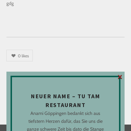
gdg
0
likes
×
Es gibt
1
Kommentar
ADD YOURS
NEUER NAME – TU TAM
Du musst
angemeldet
RESTAURANT
sein, um einen Kommentar
abzugeben.
Anami Göppingen bedankt sich aus
tiefstem Herzen dafür, das Sie uns die
ganze schwere Zeit bis dato die Stange