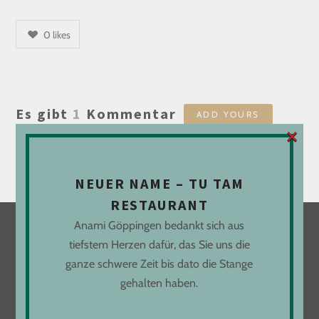
0
likes
Es gibt
1
Kommentar
ADD YOURS
×
Du musst
angemeldet
sein, um einen Kommentar
abzugeben.
NEUER NAME – TU TAM
RESTAURANT
Anami Göppingen bedankt sich aus
tiefstem Herzen dafür, das Sie uns die
LOCATION
ganze schwere Zeit bis dato die Stange
gehalten haben.
Freihofstraße 9
73033 Göppingen