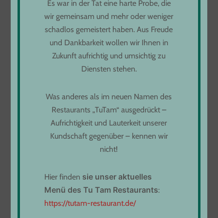
Es war in der Tat eine harte Probe, die
wir gemeinsam und mehr oder weniger
schadlos gemeistert haben. Aus Freude
ÖFFNUNGSZEITEN
und Dankbarkeit wollen wir Ihnen in
Zukunft aufrichtig und umsichtig zu
Montag bis Donnerstag
Diensten stehen.
von 11:00 bis 22:00
Freitag von 11:30 bis 23:00
Was anderes als im neuen Namen des
Samstag - Sonntag 11:30 bis 22:30
Restaurants „TuTam“ ausgedrückt –
Infos unter:
Aufrichtigkeit und Lauterkeit unserer
Tel. 07161 61 97 234
Kundschaft gegenüber – kennen wir
oder
nicht!
Tel. 07161 61 96 628
s
i
e
unser aktuelles
Hier finden
Menü
d
es Tu Tam Restaurants
:
DAS ANAMI RESTAURANT
https://tutam-restaurant.de/
✻