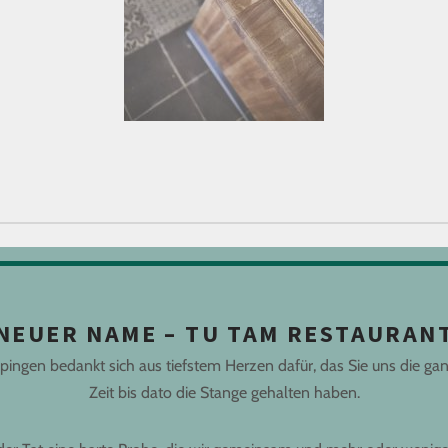
NEUER NAME – TU TAM RESTAURAN
ngen bedankt sich aus tiefstem Herzen dafür, das Sie uns die ga
Zeit bis dato die Stange gehalten haben.
ugeben.