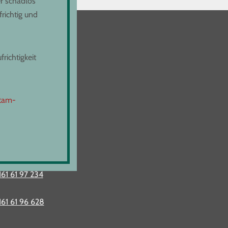
r schadlos
richtig und
richtigkeit
utam-
nter:
161 61 97 234
161 61 96 628