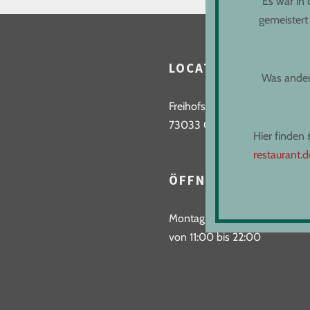
Es war in
gemeistert
LOCATION
Was andere
Freihofstraße 9
73033 Göppingen
Hier finden
restaurant.d
ÖFFNUNGSZEITEN
Montag bis Donnerstag
von 11:00 bis 22:00