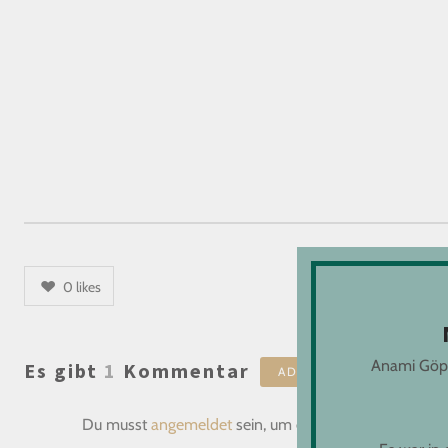
0
likes
Anami Göppi
Es gibt
1
Kommentar
ADD YOURS
Du musst
angemeldet
sein, um einen Kommentar abz