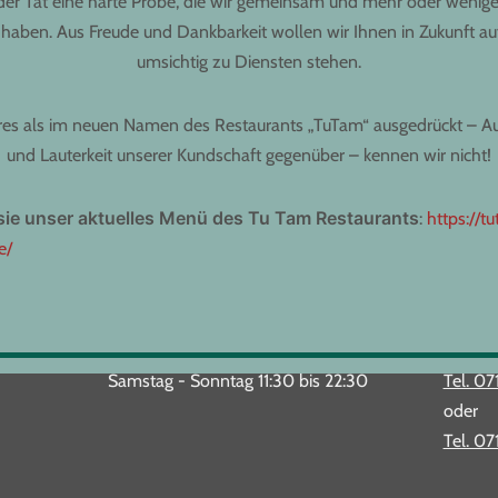
 der Tat eine harte Probe, die wir gemeinsam und mehr oder wenige
 haben. Aus Freude und Dankbarkeit wollen wir Ihnen in Zukunft auf
umsichtig zu Diensten stehen.
s als im neuen Namen des Restaurants „TuTam“ ausgedrückt – Auf
und Lauterkeit unserer Kundschaft gegenüber – kennen wir nicht!
s
i
e
unser aktuelles Menü
d
es Tu Tam Restaurants
:
https://t
e/
Freitag von 11:30 bis 23:00
Infos u
Samstag - Sonntag 11:30 bis 22:30
Tel. 07
oder
Tel. 07