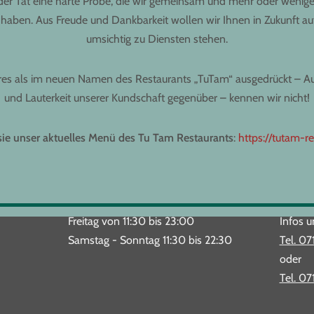
 der Tat eine harte Probe, die wir gemeinsam und mehr oder wenige
 haben. Aus Freude und Dankbarkeit wollen wir Ihnen in Zukunft auf
umsichtig zu Diensten stehen.
s als im neuen Namen des Restaurants „TuTam“ ausgedrückt – Auf
und Lauterkeit unserer Kundschaft gegenüber – kennen wir nicht!
s
i
e
unser aktuelles Menü
d
es Tu Tam Restaurants
:
https://tutam-re
Freitag von 11:30 bis 23:00
Infos u
Samstag - Sonntag 11:30 bis 22:30
Tel. 07
oder
Tel. 07