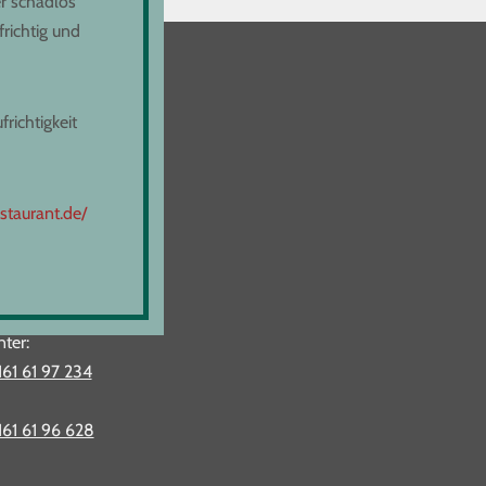
r schadlos
richtig und
richtigkeit
staurant.de/
nter:
161 61 97 234
161 61 96 628