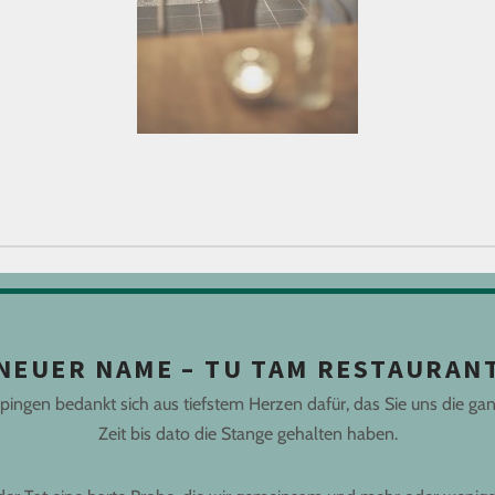
NEUER NAME – TU TAM RESTAURAN
ngen bedankt sich aus tiefstem Herzen dafür, das Sie uns die ga
Zeit bis dato die Stange gehalten haben.
ugeben.