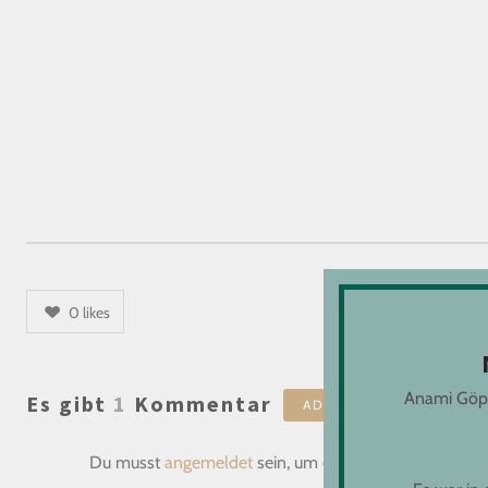
0
likes
Anami Göppi
Es gibt
1
Kommentar
ADD YOURS
Du musst
angemeldet
sein, um einen Kommentar abz