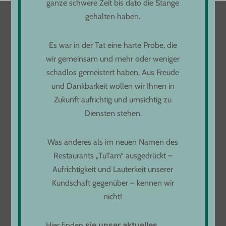
ganze schwere Zeit bis dato die Stange
POSTS
ZURÜCK
WEITER
gehalten haben.
NAVIGATION
LOCATION
Es war in der Tat eine harte Probe, die
wir gemeinsam und mehr oder weniger
Freihofstraße 9
schadlos gemeistert haben. Aus Freude
73033 Göppingen
und Dankbarkeit wollen wir Ihnen in
Zukunft aufrichtig und umsichtig zu
Diensten stehen.
ÖFFNUNGSZEITEN
Was anderes als im neuen Namen des
Montag bis Donnerstag
Restaurants „TuTam“ ausgedrückt –
von 11:00 bis 22:00
Aufrichtigkeit und Lauterkeit unserer
Freitag von 11:30 bis 23:00
Kundschaft gegenüber – kennen wir
Samstag - Sonntag 11:30 bis 22:30
nicht!
Infos unter:
Tel. 07161 61 97 234
s
i
e
unser aktuelles
Hier finden