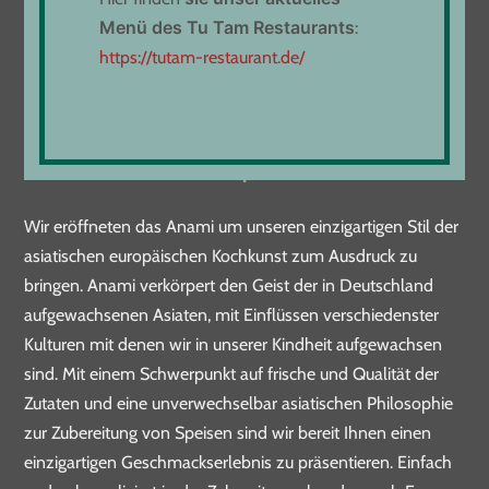
oder
Menü
d
es Tu Tam Restaurants
:
Tel. 07161 61 96 628
https://tutam-restaurant.de/
DAS ANAMI RESTAURANT
✻
Wir eröffneten das Anami um unseren einzigartigen Stil der
asiatischen europäischen Kochkunst zum Ausdruck zu
bringen. Anami verkörpert den Geist der in Deutschland
aufgewachsenen Asiaten, mit Einflüssen verschiedenster
Kulturen mit denen wir in unserer Kindheit aufgewachsen
sind. Mit einem Schwerpunkt auf frische und Qualität der
Zutaten und eine unverwechselbar asiatischen Philosophie
zur Zubereitung von Speisen sind wir bereit Ihnen einen
einzigartigen Geschmackserlebnis zu präsentieren. Einfach